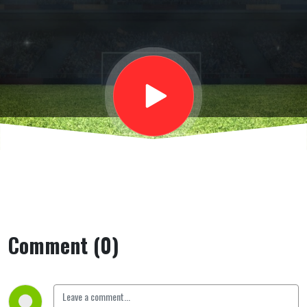
Gazzetta
dello Sport,
sugli
Internazionali
di Roma
Comment (0)